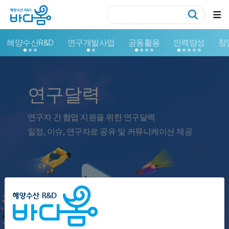
해양수산R&D
연구개발사업
공동활용
인력양성
창
연구달력
연구자 간 협업 지원을 위한 연구달력
일정, 이슈, 연구자료 공유 및 커뮤니케이션 제공